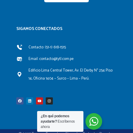
SIGAMOS CONECTADOS​
Contacto: (51-1) 618-1515
Email: contacto@tytl.com.pe
Edificio Lima Central Tower, Av. El Derby N° 254 Piso
14, Oficina 1404 – Surco – Lima – Perú.
F
L
Y
I
a
i
o
n
c
n
u
s
e
k
t
t
b
e
u
a
o
d
b
g
o
i
e
r
k
n
a
¿En qué podemos
m
ayudarte?
Escríbenos
ahora