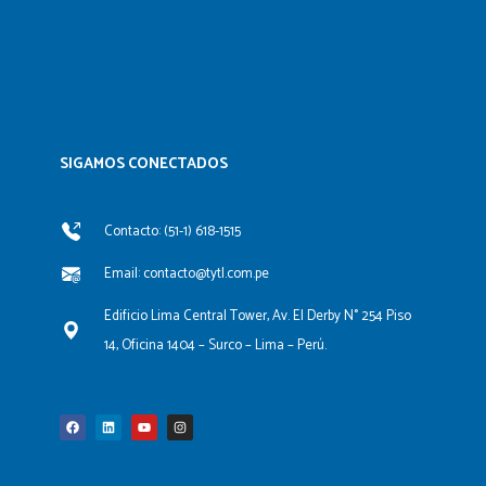
SIGAMOS CONECTADOS​
Contacto: (51-1) 618-1515
Email: contacto@tytl.com.pe
Edificio Lima Central Tower, Av. El Derby N° 254 Piso
14, Oficina 1404 – Surco – Lima – Perú.
F
L
Y
I
a
i
o
n
c
n
u
s
e
k
t
t
b
e
u
a
o
d
b
g
o
i
e
r
k
n
a