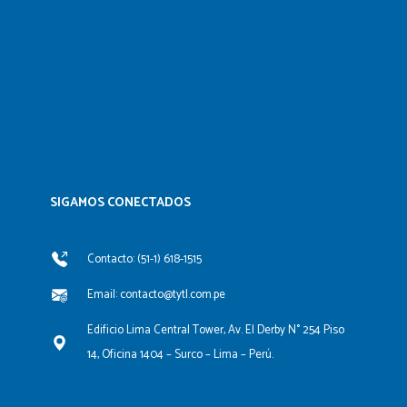
SIGAMOS CONECTADOS​
Contacto: (51-1) 618-1515
Email: contacto@tytl.com.pe
Edificio Lima Central Tower, Av. El Derby N° 254 Piso
14, Oficina 1404 – Surco – Lima – Perú.
F
L
Y
I
a
i
o
n