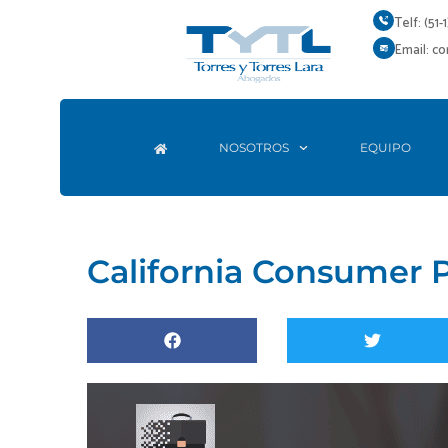
Ir
Telf: (51-
al
Email: c
contenido
NOSOTROS
EQUIPO
California Consumer P