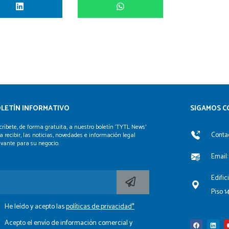
LETÍN INFORMATIVO
SIGAMOS C
críbete, de forma gratuita, a nuestro boletín ‘TYTL News’
Contac
a recibir, las noticias, novedades e información legal
evante para su negocio.
Email:
Edific
Piso 1
He leído y acepto las
políticas de privacidad*
F
L
a
i
c
n
Acepto el envío de información comercial y
e
k