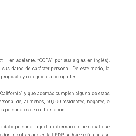
 – en adelante, “CCPA”, por sus siglas en inglés),
n sus datos de carácter personal. De este modo, la
 propósito y con quién la comparten.
n California” y que además cumplen alguna de estas
ersonal de, al menos, 50,000 residentes, hogares, o
tos personales de californianos.
o dato personal aquella información personal que
midor, mientras que en la LPDP se hace referencia al