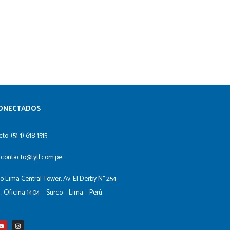
ONECTADOS​
to: (51-1) 618-1515
 contacto@tytl.com.pe
io Lima Central Tower, Av. El Derby N° 254
4, Oficina 1404 – Surco – Lima – Perú.
Y
I
o
n
u
s
t
t