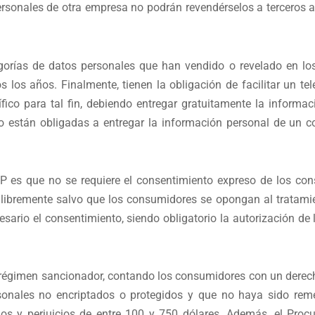
sonales de otra empresa no podrán revendérselos a terceros a 
orías de datos personales que han vendido o revelado en los 
 los años. Finalmente, tienen la obligación de facilitar un tel
fico para tal fin, debiendo entregar gratuitamente la inform
o están obligadas a entregar la información personal de un 
P es que no se requiere el consentimiento expreso de los con
libremente salvo que los consumidores se opongan al tratamien
sario el consentimiento, siendo obligatorio la autorización de 
r régimen sancionador, contando los consumidores con un derec
onales no encriptados o protegidos y que no haya sido remed
ños y perjuicios de entre 100 y 750 dólares. Además, el Pro