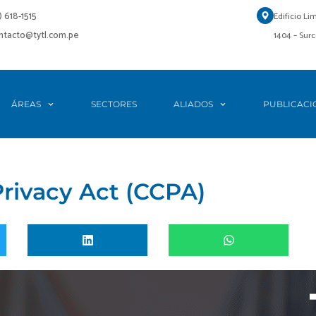
1) 618-1515
Edificio Li
ontacto@tytl.com.pe
1404 – Surc
ÁREAS
SECTORES
ALIADOS
PUBLICACI
rivacy Act (CCPA)