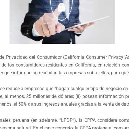
y de Privacidad del Consumidor (California Consumer Privacy Act
 de los consumidores residentes en California, en relación co
r qué información recopilan las empresas sobre ellos, para qué
a se reduce a empresas que “hagan cualquier tipo de negocio e
e, al menos, 25 millones de dólares; (ii) posean información p
al menos, el 50% de sus ingresos anuales gracias a la venta de da
onales peruana (en adelante, “LPDP”), la CPPA considera com
a persona natural. En el caso concreto, la CPPA protege al consu