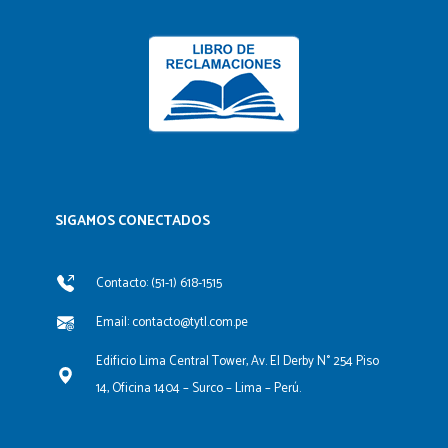
SIGAMOS CONECTADOS​
Contacto: (51-1) 618-1515
Email: contacto@tytl.com.pe
Edificio Lima Central Tower, Av. El Derby N° 254 Piso
14, Oficina 1404 – Surco – Lima – Perú.
F
L
Y
I
a
i
o
n