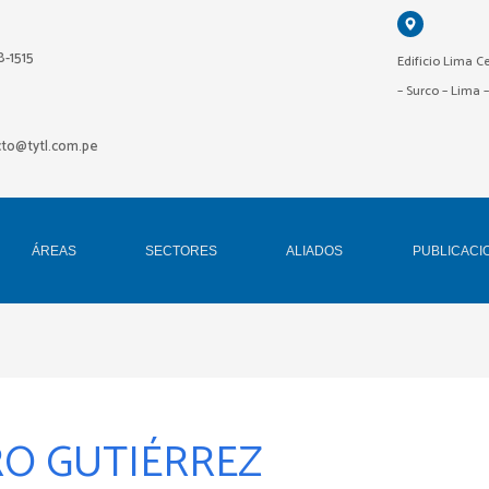
18-1515
Edificio Lima Ce
– Surco – Lima 
cto@tytl.com.pe
ÁREAS
SECTORES
ALIADOS
PUBLICACI
RO GUTIÉRREZ