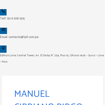
Ir
al
contenido
Telf: (51-1) 618-1515
Email: contacto@tytl.com.pe
Edificio Lima Central Tower, Av. El Derby N° 254, Piso 14, Oficina 1404 – Surco – Lima
– Perú
Buscar
por:
MANUEL