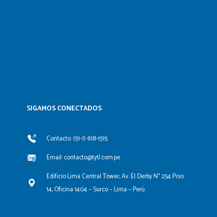
SIGAMOS CONECTADOS​
Contacto: (51-1) 618-1515
Email: contacto@tytl.com.pe
Edificio Lima Central Tower, Av. El Derby N° 254 Piso
14, Oficina 1404 – Surco – Lima – Perú.
F
L
Y
I
a
i
o
n