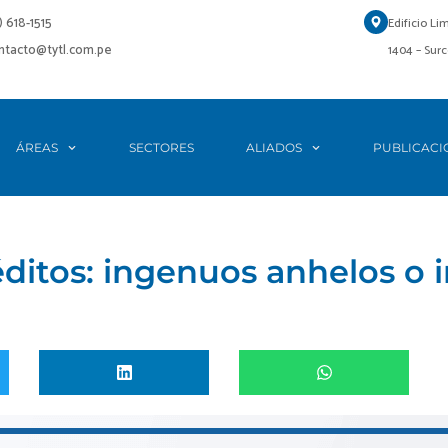
1) 618-1515
Edificio Li
ontacto@tytl.com.pe
1404 – Surc
ÁREAS
SECTORES
ALIADOS
PUBLICACI
ditos: ingenuos anhelos o 