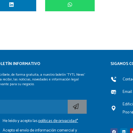
LETÍN INFORMATIVO
SIGAMOS C
críbete, de forma gratuita, a nuestro boletín ‘TYTL News’
Contac
a recibir, las noticias, novedades e información legal
evante para su negocio.
Email:
Edific
Piso 1
He leído y acepto las
políticas de privacidad*
F
L
a
i
c
n
Acepto el envío de información comercial y
e
k