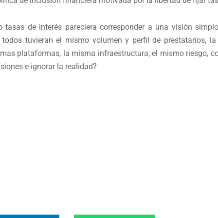
lítica de inclusión financiera motivada por la libertad de fijar ta
ndo tasas de interés pareciera corresponder a una visión simpl
 todos tuvieran el mismo volumen y perfil de prestatarios, 
smas plataformas, la misma infraestructura, el mismo riesgo,
siones e ignorar la realidad?