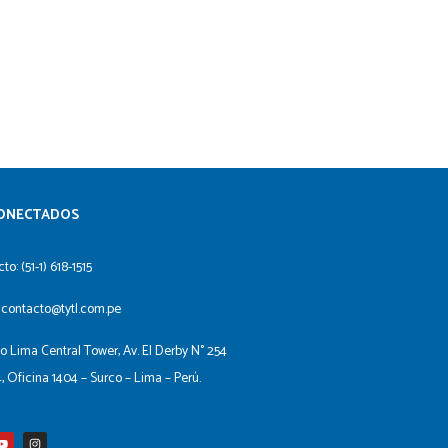
ONECTADOS​
to: (51-1) 618-1515
 contacto@tytl.com.pe
io Lima Central Tower, Av. El Derby N° 254
4, Oficina 1404 – Surco – Lima – Perú.
Y
I
o
n
u
s
t
t