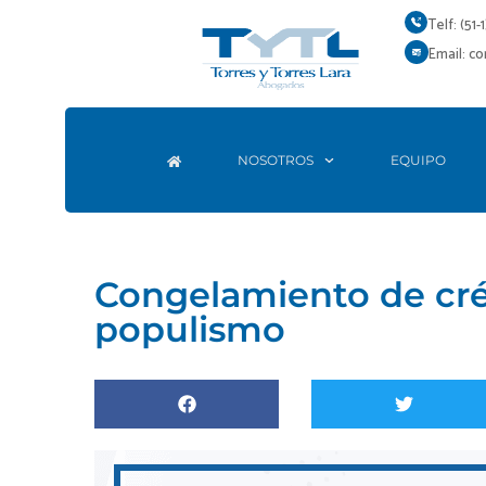
Ir
Telf: (51-
al
Email: c
contenido
NOSOTROS
EQUIPO
Congelamiento de cré
populismo