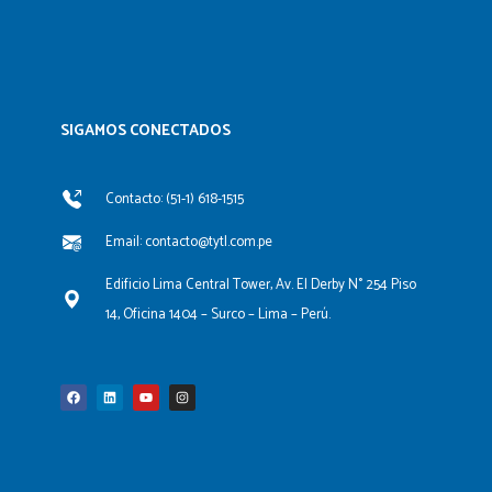
SIGAMOS CONECTADOS​
Contacto: (51-1) 618-1515
Email: contacto@tytl.com.pe
Edificio Lima Central Tower, Av. El Derby N° 254 Piso
14, Oficina 1404 – Surco – Lima – Perú.
F
L
Y
I
a
i
o
n
c
n
u
s
e
k
t
t
b
e
u
a
o
d
b
g
o
i
e
r
k
n
a
m