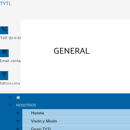
Ir
TYTL
al
contenido
Telf: (51-1) 618-1515
GENERAL
Email: contacto@tytl.com.pe
Edificio Lima Central Tower, Av. El Derby N° 254, Piso 14, Oficina 1404 – Surco – Lima
NOSOTROS
Historia
Visión y Misión
Grupo TYTL