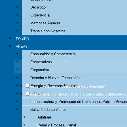
Decálogo
Durante más de cinco décadas hemos
acumulado una importante y sólid
Experiencia
CONTACTO
Memorias Anuales
Trabaja con Nosotros
EQUIPO
ÁREAS
BOLETÍN INFORMATIVO
Consumidor y Competencia
Suscríbete, de forma gratuita, a nuestro boletín ‘TYTL News’
para recibir, las no
Cooperativas
Correo electrónico
Corporativa
Derecho y Nuevas Tecnologías
Casillas de verificación
He leído y acepto las
políticas de privacidad*
Energía y Recursos Naturales
Acepto el envío de información comercial y publicidad
Laboral
Infraestructura y Promoción de Inversiones Público-Privad
Solución de conflictos
Arbitraje
Penal y Procesal Penal