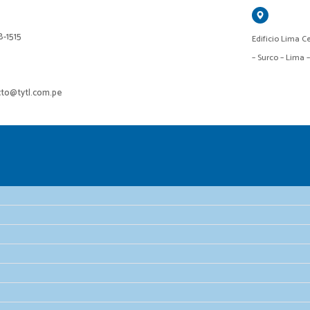
18-1515
Edificio Lima Ce
– Surco – Lima 
cto@tytl.com.pe