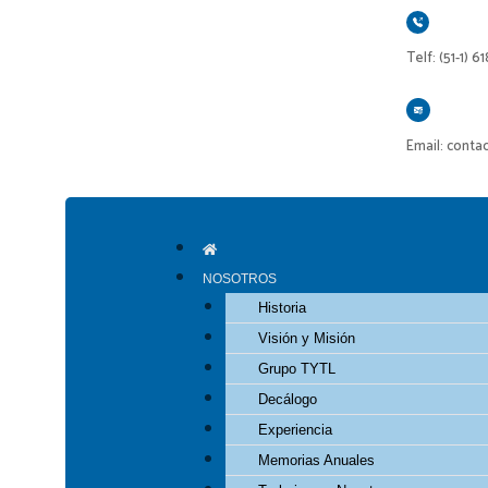
Ir
al
Telf: (51-1) 6
contenido
Email: conta
NOSOTROS
Historia
Visión y Misión
Grupo TYTL
Decálogo
Experiencia
Memorias Anuales