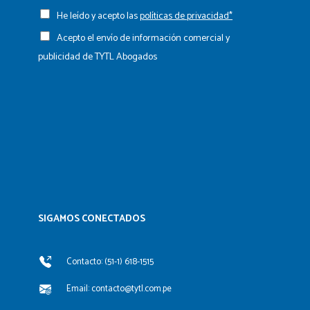
He leído y acepto las
políticas de privacidad*
Acepto el envío de información comercial y
publicidad de TYTL Abogados
SIGAMOS CONECTADOS​
Contacto: (51-1) 618-1515
Email: contacto@tytl.com.pe