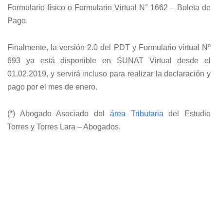
Formulario físico o Formulario Virtual N° 1662 – Boleta de
Pago.
Finalmente, la versión 2.0 del PDT y Formulario virtual Nº
693 ya está disponible en SUNAT Virtual desde el
01.02.2019, y servirá incluso para realizar la declaración y
pago por el mes de enero.
(*) Abogado Asociado del
área Tributaria
del Estudio
Torres y Torres Lara – Abogados.