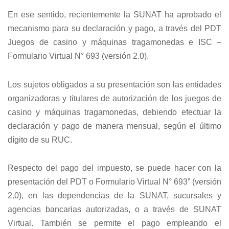
En ese sentido, recientemente la SUNAT ha aprobado el
mecanismo para su declaración y pago, a través del PDT
Juegos de casino y máquinas tragamonedas e ISC –
Formulario Virtual N° 693 (versión 2.0).
Los sujetos obligados a su presentación son las entidades
organizadoras y titulares de autorización de los juegos de
casino y máquinas tragamonedas, debiendo efectuar la
declaración y pago de manera mensual, según el último
dígito de su RUC.
Respecto del pago del impuesto, se puede hacer con la
presentación del PDT o Formulario Virtual N° 693” (versión
2.0), en las dependencias de la SUNAT, sucursales y
agencias bancarias autorizadas, o a través de SUNAT
Virtual. También se permite el pago empleando el