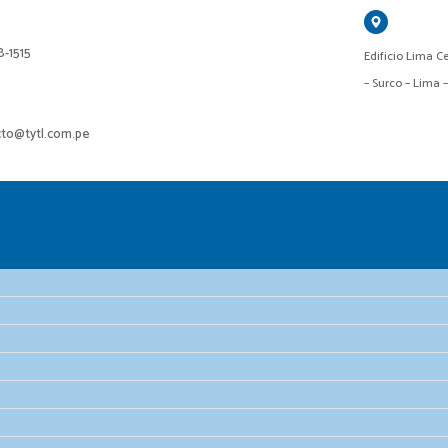
18-1515
Edificio Lima Ce
– Surco – Lima 
cto@tytl.com.pe