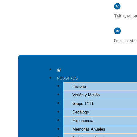
Ir
al
Telf: (51-1) 6
contenido
Email: conta
NOSOTROS
Historia
Visión y Misión
Grupo TYTL
Decálogo
Experiencia
Memorias Anuales