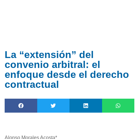
Ir
al
contenido
La “extensión” del
convenio arbitral: el
enfoque desde el derecho
contractual
Alonso Morales Acosta*