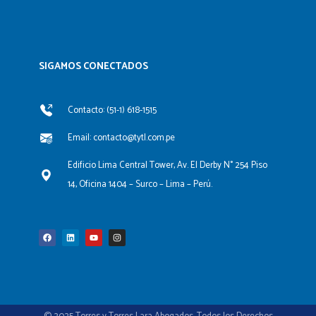
SIGAMOS CONECTADOS​
Contacto: (51-1) 618-1515
Email: contacto@tytl.com.pe
Edificio Lima Central Tower, Av. El Derby N° 254 Piso
14, Oficina 1404 – Surco – Lima – Perú.
F
L
Y
I
a
i
o
n
c
n
u
s
e
k
t
t
b
e
u
a
o
d
b
g
o
i
e
r
k
n
a
m