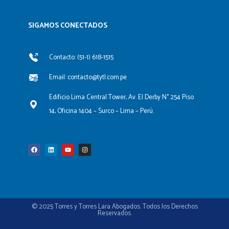
SIGAMOS CONECTADOS​
Contacto: (51-1) 618-1515
Email: contacto@tytl.com.pe
Edificio Lima Central Tower, Av. El Derby N° 254 Piso
14, Oficina 1404 – Surco – Lima – Perú.
F
L
Y
I
a
i
o
n
c
n
u
s
e
k
t
t
b
e
u
a
o
d
b
g
o
i
e
r
k
n
a
m
© 2025 Torres y Torres Lara Abogados. Todos los Derechos
Reservados.