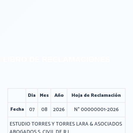
Ir
al
contenido
LIBRO DE RECLAMACIONES
Dia
Mes
Año
Hoja de Reclamación
Fecha
07
08
2026
N° 00000001-2026
ESTUDIO TORRES Y TORRES LARA & ASOCIADOS
ABOGADOS S. CIVIL DE R.L.