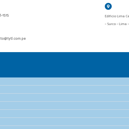
18-1515
Edificio Lima Ce
– Surco – Lima 
cto@tytl.com.pe