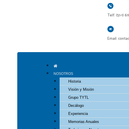
Ir
al
Telf: (51-1) 6
contenido
Email: conta
NOSOTROS
Historia
Visión y Misión
Grupo TYTL
Decálogo
Experiencia
Memorias Anuales