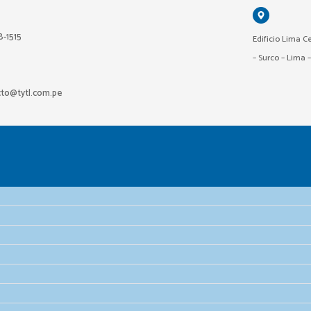
18-1515
Edificio Lima Ce
– Surco – Lima 
cto@tytl.com.pe