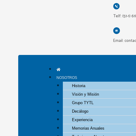
Ir
al
Telf: (51-1) 6
contenido
Email: conta
NOSOTROS
Historia
Visión y Misión
Grupo TYTL
Decálogo
Experiencia
Memorias Anuales