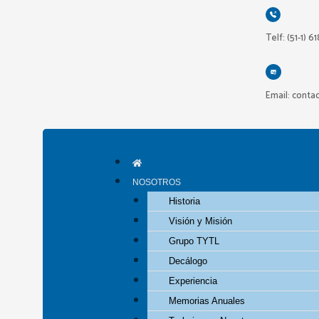
Ir
al
Telf: (51-1) 6
contenido
Email: conta
NOSOTROS
Historia
Visión y Misión
Grupo TYTL
Decálogo
Experiencia
Memorias Anuales