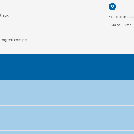
18-1515
Edificio Lima Ce
– Surco – Lima 
cto@tytl.com.pe