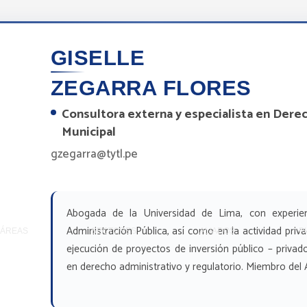
GISELLE
ZEGARRA FLORES
Consultora externa y especialista en Dere
Municipal
gzegarra@tytl.pe
 – Perú
Abogada de la Universidad de Lima, con experien
Administración Pública, así como en la actividad priva
ÁREAS
SECTORES
ALIADOS
P
ejecución de proyectos de inversión público – priva
en derecho administrativo y regulatorio. Miembro del