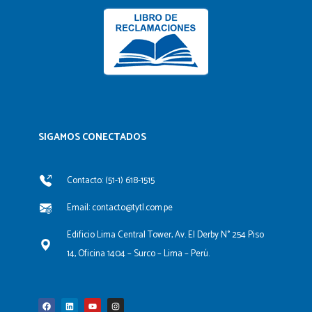
SIGAMOS CONECTADOS​
Contacto: (51-1) 618-1515
Email: contacto@tytl.com.pe
Edificio Lima Central Tower, Av. El Derby N° 254 Piso
14, Oficina 1404 – Surco – Lima – Perú.
F
L
Y
I
a
i
o
n
c
n
u
s
e
k
t
t