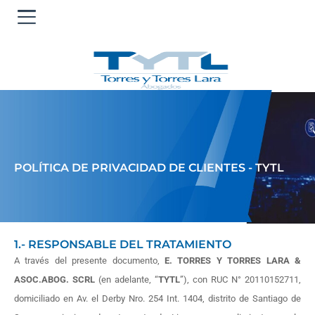
Ir
al
contenido
POLÍTICA DE PRIVACIDAD DE CLIENTES - TYTL
1.- RESPONSABLE DEL TRATAMIENTO
A través del presente documento,
E. TORRES Y TORRES LARA &
ASOC.ABOG. SCRL
(en adelante, “
TYTL
”), con RUC N° 20110152711,
domiciliado en Av. el Derby Nro. 254 Int. 1404, distrito de Santiago de