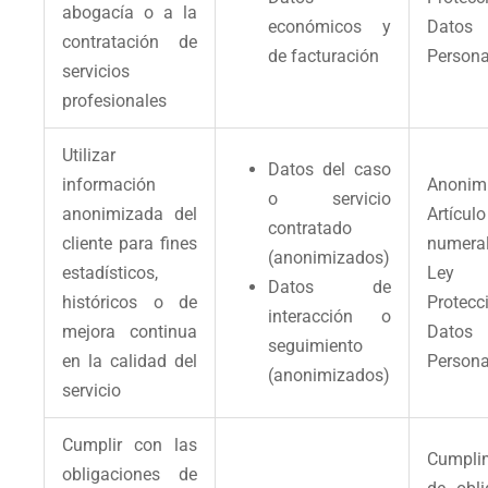
abogacía o a la
económicos y
Datos
contratación de
de facturación
Persona
servicios
profesionales
Utilizar
Datos del caso
información
Anonimi
o servicio
anonimizada del
Artíc
contratado
cliente para fines
numeral
(anonimizados)
estadísticos,
Le
Datos de
históricos o de
Protec
interacción o
mejora continua
Datos
seguimiento
en la calidad del
Persona
(anonimizados)
servicio
Cumplir con las
Cumpli
obligaciones de