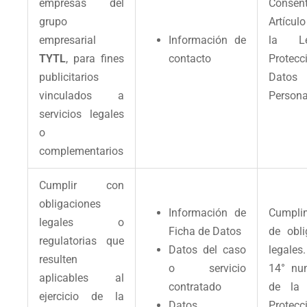
empresas del
Consent
grupo
Artícul
empresarial
Información de
la L
TYTL
, para fines
contacto
Protec
publicitarios
Datos
vinculados a
Persona
servicios legales
o
complementarios
Cumplir con
obligaciones
Información de
Cumpli
legales o
Ficha de Datos
de obli
regulatorias que
Datos del caso
legales.
resulten
o servicio
14° nu
aplicables al
contratado
de la
ejercicio de la
Datos
Protec