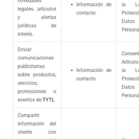
novedades
Información de
la L
legales, artículos
contacto
Protec
y alertas
Datos
jurídicas de
Persona
interés.
Enviar
Consent
comunicaciones
Artícul
publicitarias
Información de
la L
sobre productos,
contacto
Protec
servicios,
Datos
promociones o
Persona
eventos de
TYTL
Compartir
información del
cliente con