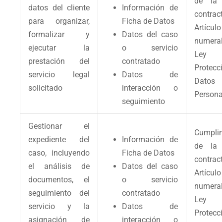
de la 
datos del cliente
Información de
contrac
para organizar,
Ficha de Datos
Artíc
formalizar y
Datos del caso
numeral
ejecutar la
o servicio
Le
prestación del
contratado
Protec
servicio legal
Datos de
Datos
solicitado
interacción o
Persona
seguimiento
Gestionar el
Cumpli
expediente del
Información de
de la 
caso, incluyendo
Ficha de Datos
contrac
el análisis de
Datos del caso
Artíc
documentos, el
o servicio
numeral
seguimiento del
contratado
Le
servicio y la
Datos de
Protec
asignación de
interacción o