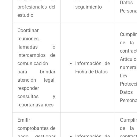
Datos
profesionales del
seguimiento
Persona
estudio
Coordinar
Cumpli
reuniones,
de la 
llamadas o
contrac
intercambios de
Artíc
comunicación
Información de
numeral
para brindar
Ficha de Datos
Le
atención legal,
Protec
responder
Datos
consultas y
Persona
reportar avances
Emitir
Cumpli
comprobantes de
de la 
pago, gestionar
Información de
contract