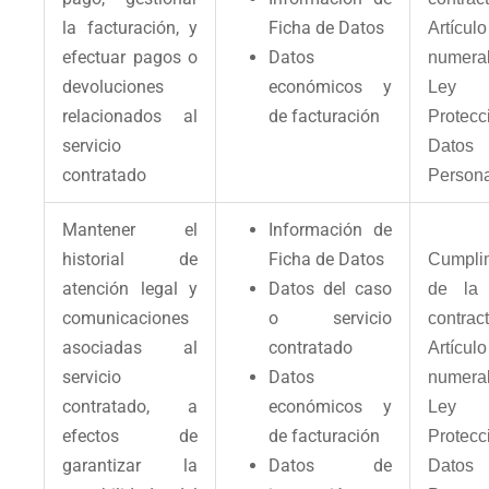
la facturación, y
Ficha de Datos
Artíc
efectuar pagos o
Datos
numeral
devoluciones
económicos y
Le
relacionados al
de facturación
Protec
servicio
Datos
contratado
Persona
Mantener el
Información de
historial de
Ficha de Datos
Cumpli
atención legal y
Datos del caso
de la 
comunicaciones
o servicio
contract
asociadas al
contratado
Artíc
servicio
Datos
numeral
contratado, a
económicos y
Le
efectos de
de facturación
Protec
garantizar la
Datos de
Datos