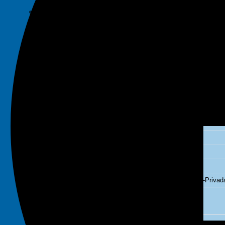
Decálogo
Experiencia
Memorias Anuales
Trabaja con Nosotros
EQUIPO
ÁREAS
Consumidor y Competencia
Cooperativas
Corporativa
Derecho y Nuevas Tecnologías
Energía y Recursos Naturales
Laboral
Infraestructura y Promoción de Inversiones Público-Privad
Solución de conflictos
Arbitraje
Penal y Procesal Penal