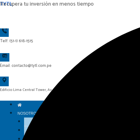
Ir
TYTL
Recupera tu inversión en menos tiempo
al
contenido
Telf: (51-1) 618-1515
Email: contacto@tytl.com.pe
Edificio Lima Central Tower, Av. El Derby N° 254, Piso 14, Oficina 1404 – Surco – Lima
NOSOTROS
Historia
Visión y Misión
Grupo TYTL