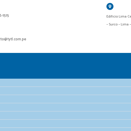
18-1515
Edificio Lima Ce
– Surco – Lima 
cto@tytl.com.pe