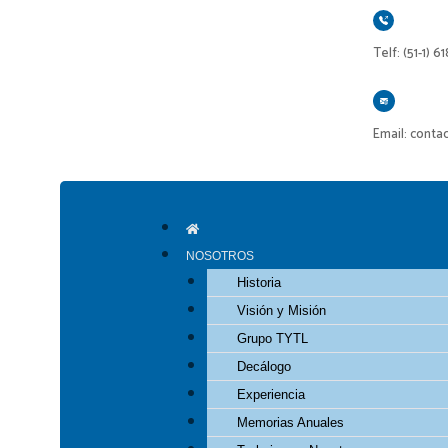
Ir
al
Telf: (51-1) 6
contenido
Email: conta
NOSOTROS
Historia
Visión y Misión
Grupo TYTL
Decálogo
Experiencia
Memorias Anuales