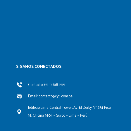
SIGAMOS CONECTADOS​
Contacto: (51-1) 618-1515
Email: contacto@tytl.com.pe
Edificio Lima Central Tower, Av. El Derby N° 254 Piso
14, Oficina 1404 – Surco – Lima – Perú.
F
L
Y
I
a
i
o
n