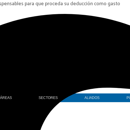
ndispensables para que proceda su deducción como gasto
 – Perú
ÁREAS
SECTORES
ALIADOS
P