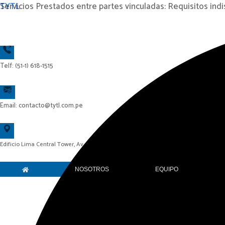
Ir
TYTL
Servicios Prestados entre partes vinculadas: Requisitos i
al
contenido
Telf: (51-1) 618-1515
Email: contacto@tytl.com.pe
Edificio Lima Central Tower, Av. El Derby N° 254, Piso 14, Oficina 1404 – Surco – Lima
NOSOTROS
EQUIPO