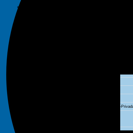
Decálogo
Experiencia
Memorias Anuales
Trabaja con Nosotros
EQUIPO
ÁREAS
Consumidor y Competencia
Cooperativas
Corporativa
Derecho y Nuevas Tecnologías
Energía y Recursos Naturales
Laboral
Infraestructura y Promoción de Inversiones Público-Privad
Solución de conflictos
Arbitraje
Penal y Procesal Penal