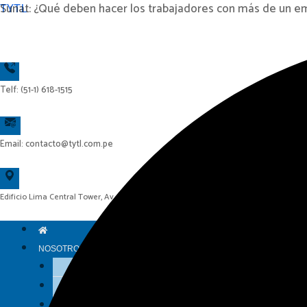
Ir
TYTL
Sunat: ¿Qué deben hacer los trabajadores con más de un e
al
contenido
Telf: (51-1) 618-1515
Email: contacto@tytl.com.pe
Edificio Lima Central Tower, Av. El Derby N° 254, Piso 14, Oficina 1404 – Surco – Lima
NOSOTROS
Historia
Visión y Misión
Grupo TYTL