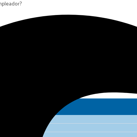
mpleador?
 – Perú