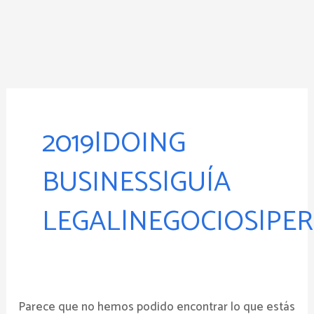
Ir
al
contenido
Buscar
por:
2019|DOING
BUSINESS|GUÍA
LEGAL|NEGOCIOS|PE
Parece que no hemos podido encontrar lo que estás