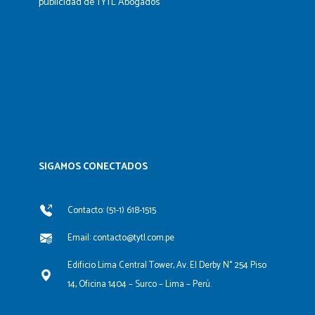
publicidad de TYTL Abogados
SIGAMOS CONECTADOS​
Contacto: (51-1) 618-1515
Email: contacto@tytl.com.pe
Edificio Lima Central Tower, Av. El Derby N° 254 Piso
14, Oficina 1404 – Surco – Lima – Perú.
F
L
Y
I