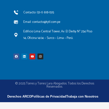
Contacto: (51-1) 618-1515
Email: contacto@tytl.com.pe
Edificio Lima Central Tower, Av. El Derby N° 254 Piso
14, Oficina 1404 – Surco – Lima – Perú.
F
L
Y
I
a
i
o
n
c
n
u
s
e
k
t
t
b
e
u
a
o
d
b
g
o
i
e
r
k
n
a
m
© 2025 Torres y Torres Lara Abogados. Todos los Derechos
Reservados.
Derechos ARCO
Políticas de Privacidad
Trabaja con Nosotros