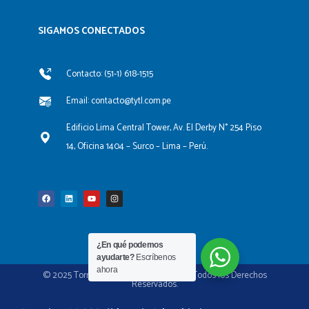
SIGAMOS CONECTADOS​
Contacto: (51-1) 618-1515
Email: contacto@tytl.com.pe
Edificio Lima Central Tower, Av. El Derby N° 254 Piso
14, Oficina 1404 – Surco – Lima – Perú.
F
L
Y
I
a
i
o
n
c
n
u
s
e
k
t
t
b
e
u
a
o
d
b
g
o
i
e
r
k
n
a
m
¿En qué podemos
ayudarte?
Escríbenos
ahora
© 2025 Torres y Torres Lara Abogados. Todos los Derechos
Reservados.