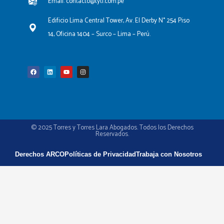
Email: contacto@tytl.com.pe
Edificio Lima Central Tower, Av. El Derby N° 254 Piso
14, Oficina 1404 – Surco – Lima – Perú.
F
L
Y
I
a
i
o
n
c
n
u
s
e
k
t
t
b
e
u
a
o
d
b
g
o
i
e
r
k
n
a
m
© 2025 Torres y Torres Lara Abogados. Todos los Derechos
Reservados.
Derechos ARCO
Políticas de Privacidad
Trabaja con Nosotros