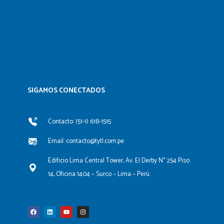
SIGAMOS CONECTADOS​
Contacto: (51-1) 618-1515
Email: contacto@tytl.com.pe
Edificio Lima Central Tower, Av. El Derby N° 254 Piso
14, Oficina 1404 – Surco – Lima – Perú.
F
L
Y
I
a
i
o
n
c
n
u
s
e
k
t
t
b
e
u
a
o
d
b
g