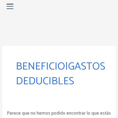
Ir
al
contenido
Buscar
por:
BENEFICIO|GASTOS
DEDUCIBLES
Parece que no hemos podido encontrar lo que estás