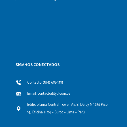
SIGAMOS CONECTADOS​
Contacto: (51-1) 618-1515
Email: contacto@tytl.com.pe
Edificio Lima Central Tower, Av. El Derby N° 254 Piso
14, Oficina 1404 – Surco – Lima – Perú.
F
L
Y
I
a
i
o
n