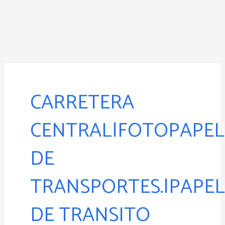
Ir
al
contenido
Buscar
por:
CARRETERA
CENTRAL|FOTOPAPEL
DE
TRANSPORTES.|PAPE
DE TRANSITO