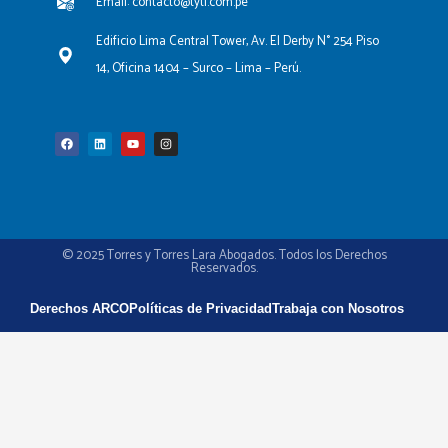
Email: contacto@tytl.com.pe
Edificio Lima Central Tower, Av. El Derby N° 254 Piso
14, Oficina 1404 – Surco – Lima – Perú.
F
L
Y
I
a
i
o
n
c
n
u
s
e
k
t
t
b
e
u
a
o
d
b
g
o
i
e
r
k
n
a
m
© 2025 Torres y Torres Lara Abogados. Todos los Derechos
Reservados.
Derechos ARCO
Políticas de Privacidad
Trabaja con Nosotros