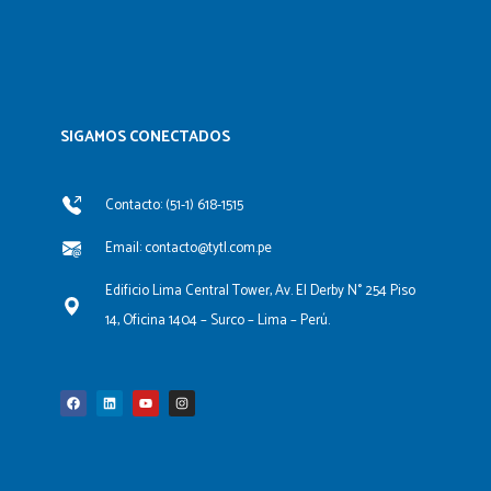
SIGAMOS CONECTADOS​
Contacto: (51-1) 618-1515
Email: contacto@tytl.com.pe
Edificio Lima Central Tower, Av. El Derby N° 254 Piso
14, Oficina 1404 – Surco – Lima – Perú.
F
L
Y
I
a
i
o
n
c
n
u
s
e
k
t
t
b
e
u
a
o
d
b
g
o
i
e
r
k
n
a
m