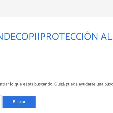
NDECOPI|PROTECCIÓN A
 – Perú
trar lo que estás buscando. Quizá pueda ayudarte una bús