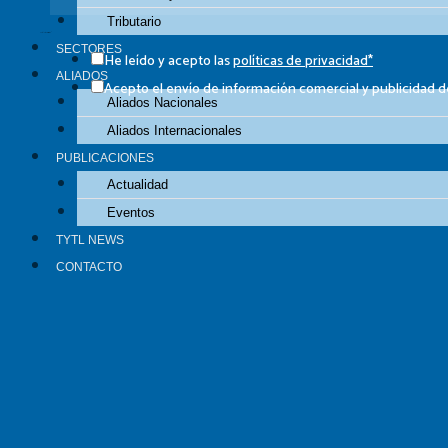
Tributario
Casillas de verificación
SECTORES
He leído y acepto las
políticas de privacidad*
ALIADOS
Acepto el envío de información comercial y publicidad
Aliados Nacionales
Aliados Internacionales
PUBLICACIONES
Actualidad
Eventos
SIGAMOS CONECTADOS​
TYTL NEWS
CONTACTO
Contacto: (51-1) 618-1515
Email: contacto@tytl.com.pe
Edificio Lima Central Tower, Av. El Derby N° 254 Piso 14, O
Facebook