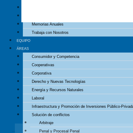
Decálogo
Experiencia
Memorias Anuales
Trabaja con Nosotros
EQUIPO
ÁREAS
Consumidor y Competencia
Cooperativas
Durante más de cinco décadas hemos
acumulado una importante y sólid
Corporativa
Derecho y Nuevas Tecnologías
CONTACTO
Energía y Recursos Naturales
Laboral
Infraestructura y Promoción de Inversiones Público-Privad
BOLETÍN INFORMATIVO
Solución de conflictos
Suscríbete, de forma gratuita, a nuestro boletín ‘TYTL News’
para recibir, las no
Arbitraje
Penal y Procesal Penal
Correo electrónico