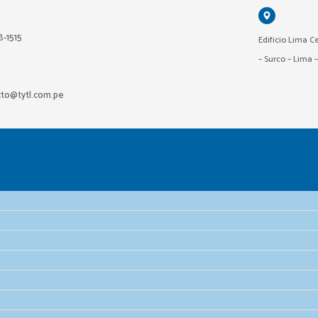
18-1515
Edificio Lima Ce
– Surco – Lima 
cto@tytl.com.pe