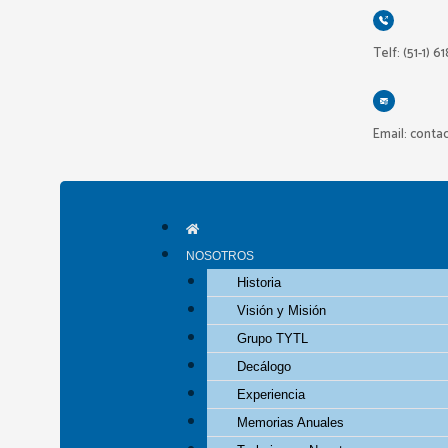
Ir
al
Telf: (51-1) 6
contenido
Email: conta
NOSOTROS
Historia
Visión y Misión
Grupo TYTL
Decálogo
Experiencia
Memorias Anuales