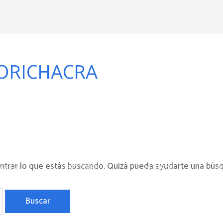
ORICHACRA
 – Perú
trar lo que estás buscando. Quizá pueda ayudarte una bús
ÁREAS
SECTORES
ALIADOS
P