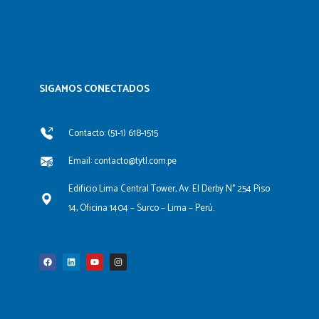
SIGAMOS CONECTADOS​
Contacto: (51-1) 618-1515
Email: contacto@tytl.com.pe
Edificio Lima Central Tower, Av. El Derby N° 254 Piso
14, Oficina 1404 – Surco – Lima – Perú.
F
L
Y
I
a
i
o
n
c
n
u
s
e
k
t
t
b
e
u
a
o
d
b
g
o
i
e
r
k
n
a
m