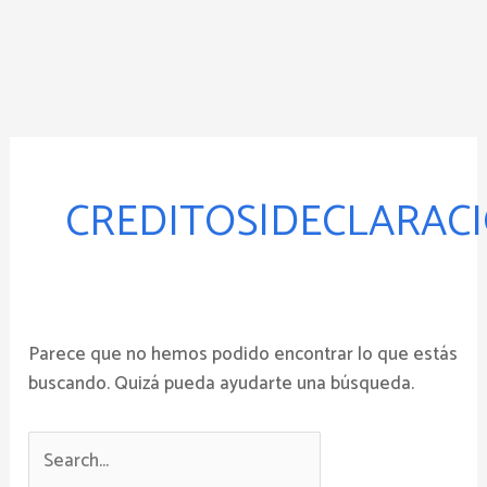
Ir
al
contenido
Buscar
por:
CREDITOS|DECLARAC
Parece que no hemos podido encontrar lo que estás
buscando. Quizá pueda ayudarte una búsqueda.