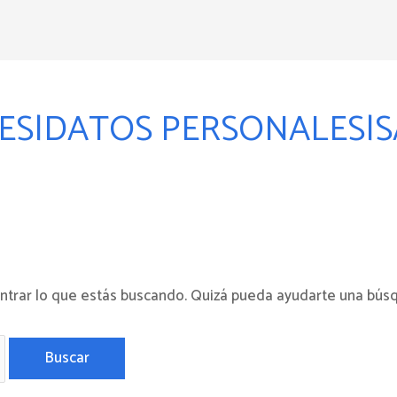
ES|DATOS PERSONALES|
 – Perú
trar lo que estás buscando. Quizá pueda ayudarte una bús