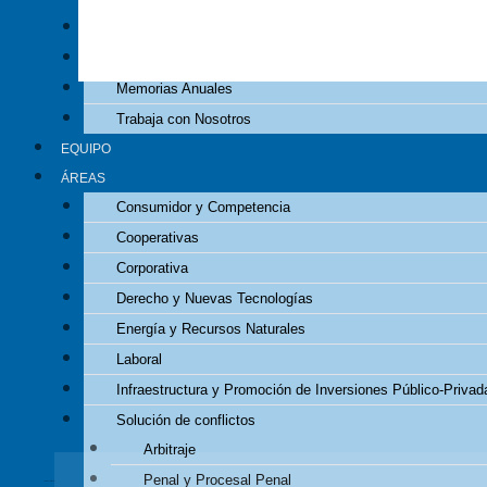
Decálogo
Experiencia
Memorias Anuales
Trabaja con Nosotros
EQUIPO
ÁREAS
Consumidor y Competencia
Cooperativas
Durante más de cinco décadas hemos
acumulado una importante y sólid
Corporativa
Derecho y Nuevas Tecnologías
CONTACTO
Energía y Recursos Naturales
Laboral
Infraestructura y Promoción de Inversiones Público-Privad
BOLETÍN INFORMATIVO
Solución de conflictos
Suscríbete, de forma gratuita, a nuestro boletín ‘TYTL News’
para recibir, las no
Arbitraje
Penal y Procesal Penal
Correo electrónico