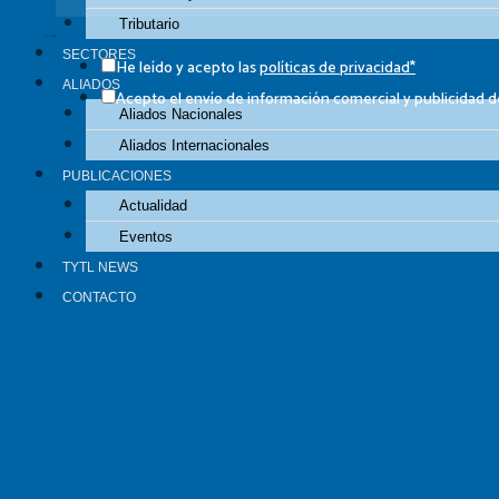
Tributario
Casillas de verificación
SECTORES
He leído y acepto las
políticas de privacidad*
ALIADOS
Acepto el envío de información comercial y publicidad
Aliados Nacionales
Aliados Internacionales
PUBLICACIONES
Actualidad
Eventos
SIGAMOS CONECTADOS​
TYTL NEWS
CONTACTO
Contacto: (51-1) 618-1515
Email: contacto@tytl.com.pe
Edificio Lima Central Tower, Av. El Derby N° 254 Piso 14, O
Facebook