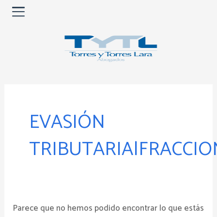
Ir
al
contenido
Buscar
por:
EVASIÓN
TRIBUTARIA|FRACCI
Parece que no hemos podido encontrar lo que estás