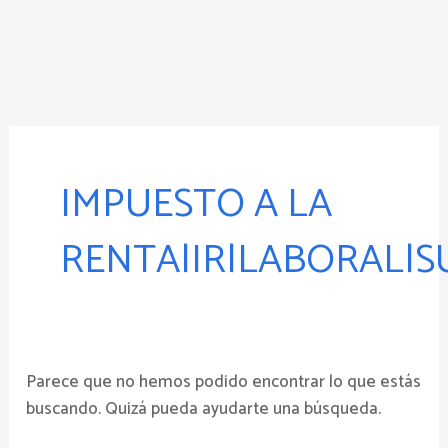
Ir
al
contenido
Buscar
por:
IMPUESTO A LA
RENTA|IR|LABORAL|S
Parece que no hemos podido encontrar lo que estás
buscando. Quizá pueda ayudarte una búsqueda.