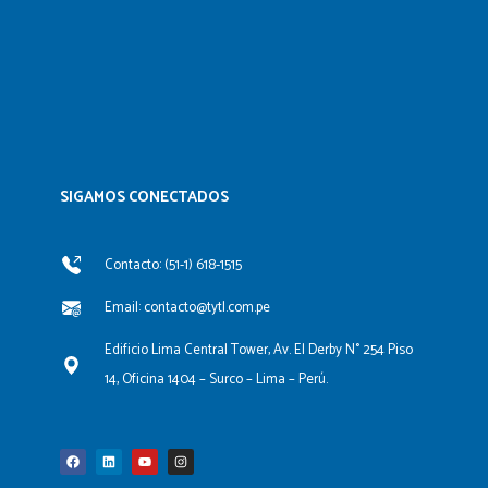
SIGAMOS CONECTADOS​
Contacto: (51-1) 618-1515
Email: contacto@tytl.com.pe
Edificio Lima Central Tower, Av. El Derby N° 254 Piso
14, Oficina 1404 – Surco – Lima – Perú.
F
L
Y
I
a
i
o
n
c
n
u
s
e
k
t
t
b
e
u
a
o
d
b
g