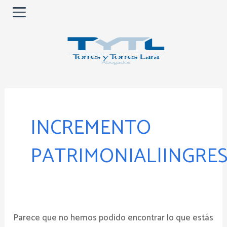
Ir
al
contenido
Buscar
por:
INCREMENTO
PATRIMONIAL|INGRE
Parece que no hemos podido encontrar lo que estás