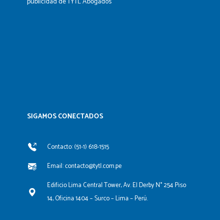
publicidad de TYTL Abogados
SIGAMOS CONECTADOS​
Contacto: (51-1) 618-1515
Email: contacto@tytl.com.pe
Edificio Lima Central Tower, Av. El Derby N° 254 Piso
14, Oficina 1404 – Surco – Lima – Perú.
F
L
Y
I