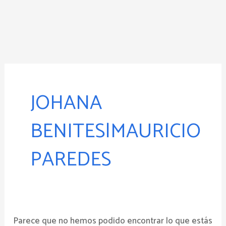
Ir
al
contenido
Buscar
por:
JOHANA
BENITES|MAURICIO
PAREDES
Parece que no hemos podido encontrar lo que estás