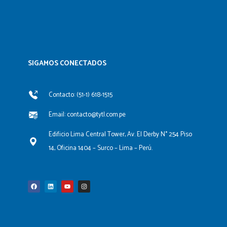
SIGAMOS CONECTADOS​
Contacto: (51-1) 618-1515
Email: contacto@tytl.com.pe
Edificio Lima Central Tower, Av. El Derby N° 254 Piso
14, Oficina 1404 – Surco – Lima – Perú.
F
L
Y
I
a
i
o
n
c
n
u
s
e
k
t
t
b
e
u
a
o
d
b
g
o
i
e
r
k
n
a
m