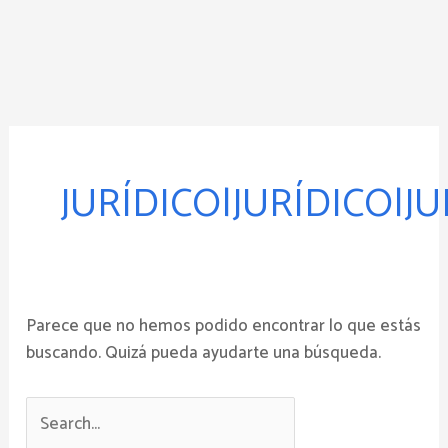
Ir
al
contenido
Buscar
por:
JURÍDICO|JURÍDICO|JU
Parece que no hemos podido encontrar lo que estás
buscando. Quizá pueda ayudarte una búsqueda.