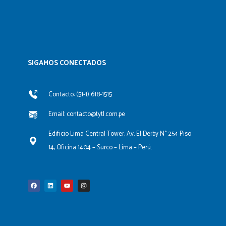
SIGAMOS CONECTADOS​
Contacto: (51-1) 618-1515
Email: contacto@tytl.com.pe
Edificio Lima Central Tower, Av. El Derby N° 254 Piso
14, Oficina 1404 – Surco – Lima – Perú.
F
L
Y
I
a
i
o
n
c
n
u
s
e
k
t
t
b
e
u
a
o
d
b
g
o
i
e
r
k
n
a
m