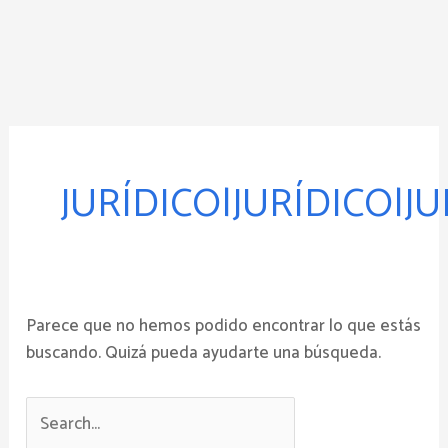
Ir
al
contenido
Buscar
por:
JURÍDICO|JURÍDICO|JU
Parece que no hemos podido encontrar lo que estás
buscando. Quizá pueda ayudarte una búsqueda.