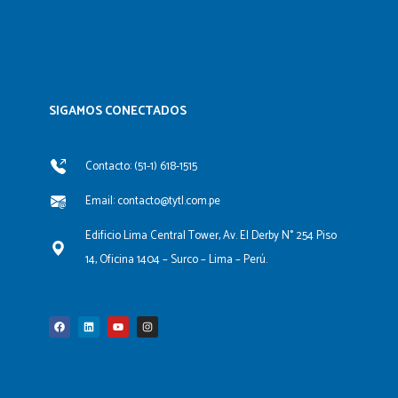
SIGAMOS CONECTADOS​
Contacto: (51-1) 618-1515
Email: contacto@tytl.com.pe
Edificio Lima Central Tower, Av. El Derby N° 254 Piso
14, Oficina 1404 – Surco – Lima – Perú.
F
L
Y
I
a
i
o
n
c
n
u
s
e
k
t
t
b
e
u
a
o
d
b
g
o
i
e
r
k
n
a
m