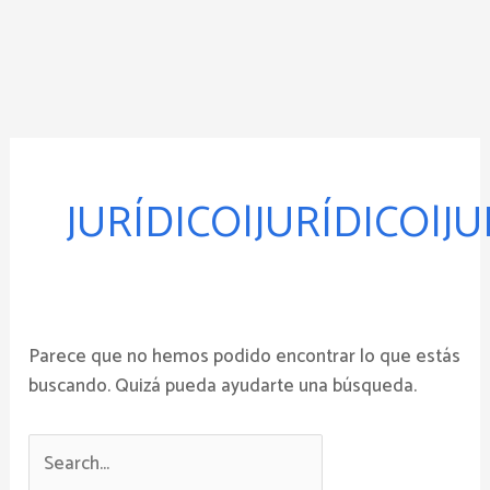
Ir
al
contenido
Buscar
por:
JURÍDICO|JURÍDICO|JU
Parece que no hemos podido encontrar lo que estás
buscando. Quizá pueda ayudarte una búsqueda.