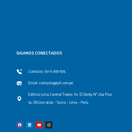
SIGAMOS CONECTADOS​
Contacto: (51-1) 618-1515
Email: contacto@tytl.com.pe
Edificio Lima Central Tower, Av. El Derby N° 254 Piso
14, Oficina 1404 – Surco – Lima – Perú.
F
L
Y
I
a
i
o
n
c
n
u
s
e
k
t
t
b
e
u
a
o
d
b
g