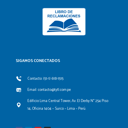
SIGAMOS CONECTADOS​
Contacto: (51-1) 618-1515
Email: contacto@tytl.com.pe
Edificio Lima Central Tower, Av. El Derby N° 254 Piso
14, Oficina 1404 – Surco – Lima – Perú.
F
L
Y
I
a
i
o
n
c
n
u
s